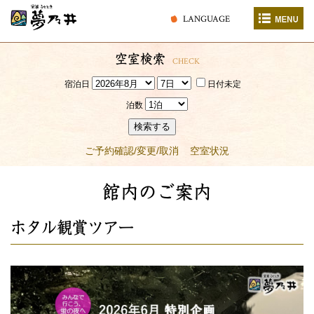
LANGUAGE
空室検索
CHECK
宿泊日
日付未定
泊数
検索する
ご予約確認/変更/取消
空室状況
館内のご案内
ホタル観賞ツアー