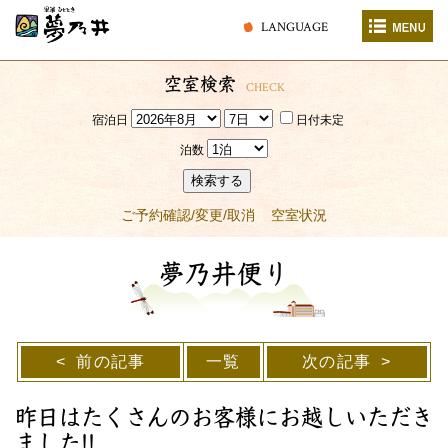
LANGUAGE
空室検索
CHECK
宿泊日
日付未定
泊数
検索する
ご予約確認/変更/取消
空室状況
夢乃井便り
前の記事
一覧
次の記事
昨日はたくさんのお客様にお越しいただき
ました!!