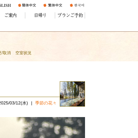
ご案内
日帰り
プランご予約
更/取消
空室状況
2025/03/12(水)
季節の花々