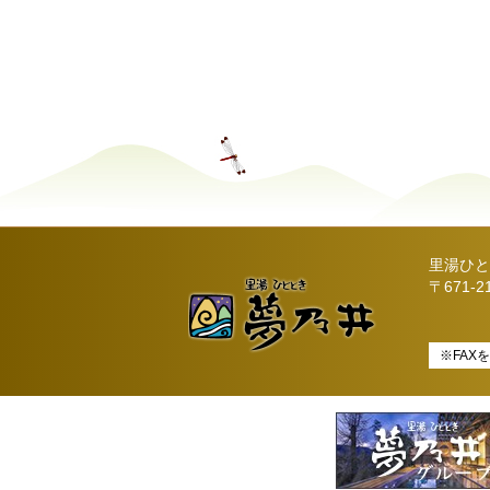
里湯ひと
〒671-
※FAX