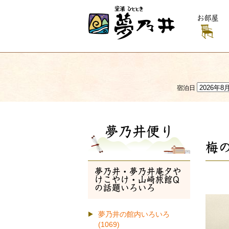
お部屋
宿泊日
夢乃井便り
梅
夢乃井・夢乃井庵夕や
けこやけ・山崎旅館Q
の話題いろいろ
夢乃井の館内いろいろ
(1069)