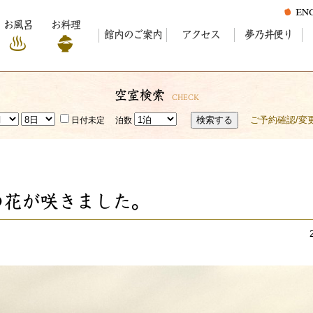
お風呂
お料理
館内のご案内
アクセス
夢乃井便り
空室検索
CHECK
検索する
ご予約確認/変
日付未定
泊数
の花が咲きました。