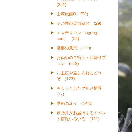
(251)
山崎旅館Q (50)
夢乃井の貸切風呂 (29)
エステサロン「agung-
sari」 (24)
播磨の風景 (139)
お勧めのご宿泊・日帰りプ
ラン (619)
お土産や差し入れにどう
ぞ (122)
ちょっとしたグルメ情報
(72)
季節の花々 (144)
夢乃井がお届けするイベン
ト情報いろいろ (121)