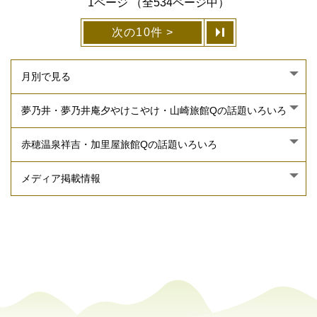
1ページ （全534ページ中）
次の10件