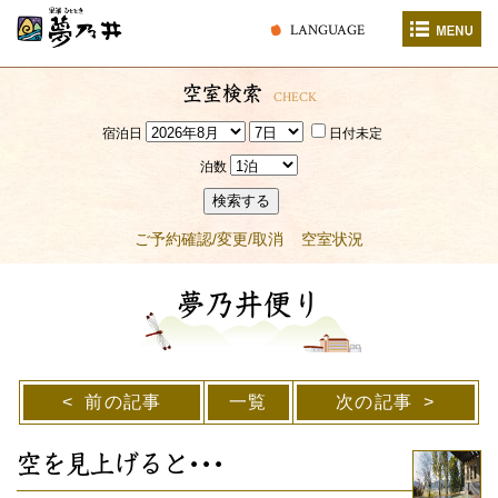
LANGUAGE
空室検索
CHECK
宿泊日
日付未定
泊数
検索する
ご予約確認/変更/取消
空室状況
夢乃井便り
前の記事
一覧
次の記事
空を見上げると･･･