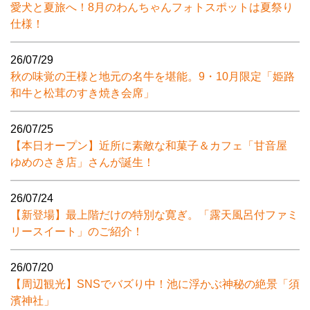
愛犬と夏旅へ！8月のわんちゃんフォトスポットは夏祭り
仕様！
26/07/29
秋の味覚の王様と地元の名牛を堪能。9・10月限定「姫路
和牛と松茸のすき焼き会席」
26/07/25
【本日オープン】近所に素敵な和菓子＆カフェ「甘音屋
ゆめのさき店」さんが誕生！
26/07/24
【新登場】最上階だけの特別な寛ぎ。「露天風呂付ファミ
リースイート」のご紹介！
26/07/20
【周辺観光】SNSでバズり中！池に浮かぶ神秘の絶景「須
濱神社」