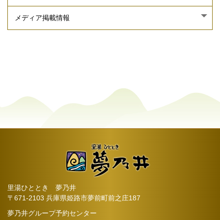
里湯ひととき 夢乃井
〒671-2103 兵庫県姫路市夢前町前之庄187
夢乃井グループ予約センター