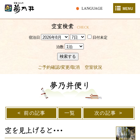
LANGUAGE
空室検索
CHECK
宿泊日
日付未定
泊数
検索する
ご予約確認/変更/取消
空室状況
夢乃井便り
前の記事
一覧
次の記事
空を見上げると･･･