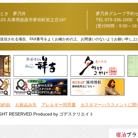
とき 夢乃井
夢乃井グループ予約
2103 兵庫県姫路市夢前町前之庄187
TEL
079-336-1000
FA
(受付時間：9:00～18:
を送信される場合、FAX番号をよくお確かめの上、お間違いのないようお願い申し上
泊約款
お振込み先
アレルギー同意書
カスタマーハラスメントに関
IGHT RESERVED.
Produced by
ゴデスクリエイト
宿泊
プラ