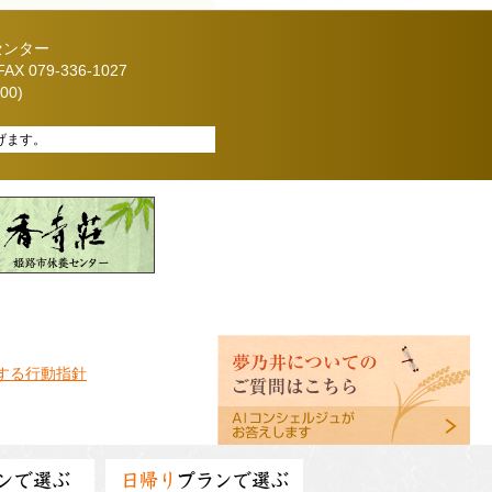
センター
X 079-336-1027
00)
げます。
する行動指針
ンで選ぶ
日帰り
プランで選ぶ