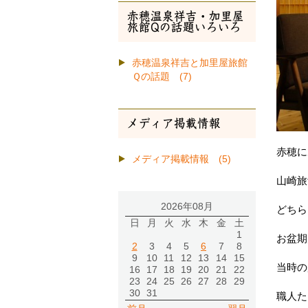
赤穂温泉祥吉・加里屋
旅館Qの話題いろいろ
赤穂温泉祥吉と加里屋旅館
Ｑの話題 (7)
メディア掲載情報
赤穂に
メディア掲載情報 (5)
山崎旅
2026年08月
どちら
日
月
火
水
木
金
土
1
お盆期
2
3
4
5
6
7
8
9
10
11
12
13
14
15
当時の
16
17
18
19
20
21
22
23
24
25
26
27
28
29
30
31
職人た