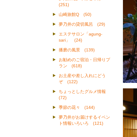
(251)
山崎旅館Q (50)
夢乃井の貸切風呂 (29)
エステサロン「agung-
sari」 (24)
播磨の風景 (139)
お勧めのご宿泊・日帰りプ
ラン (618)
お土産や差し入れにどう
ぞ (122)
ちょっとしたグルメ情報
(72)
季節の花々 (144)
夢乃井がお届けするイベン
ト情報いろいろ (121)