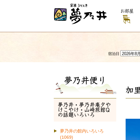
お部屋
宿泊日
夢乃井便り
加
夢乃井・夢乃井庵夕や
けこやけ・山崎旅館Q
の話題いろいろ
夢乃井の館内いろいろ
(1069)