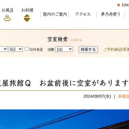
お風呂
お料理
館内のご案内
アクセス
夢乃井便り
空室検索
CHECK
検索する
ご予約確認/変
日付未定
泊数
里屋旅館Ｑ お盆前後に空室があります
2024/08/07(水)
赤穂