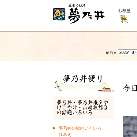
お部屋
宿泊日
夢乃井便り
今
夢乃井・夢乃井庵夕や
けこやけ・山崎旅館Q
の話題いろいろ
夢乃井の館内いろいろ
(1069)