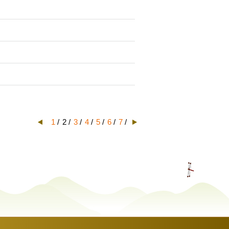
1
/
2 /
3
/
4
/
5
/
6
/
7
/