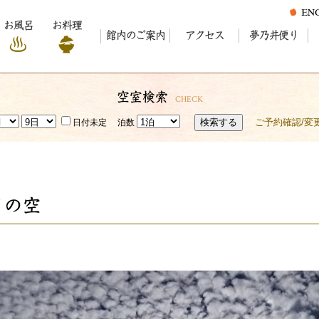
お風呂
お料理
館内のご案内
アクセス
夢乃井便り
空室検索
CHECK
検索する
ご予約確認/変
日付未定
泊数
日の空