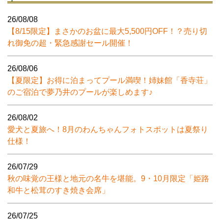
26/08/08
【8/15限定】まさかのお盆に最大5,500円OFF！？売り切
れ御免の超・緊急感謝セール開催！
26/08/06
【夏限定】お得に泊まってプール満喫！姉妹館「香寺荘」
のご宿泊で夢乃井のプールが楽しめます♪
26/08/02
愛犬と夏旅へ！8月のわんちゃんフォトスポットは夏祭り
仕様！
26/07/29
秋の味覚の王様と地元の名牛を堪能。9・10月限定「姫路
和牛と松茸のすき焼き会席」
26/07/25