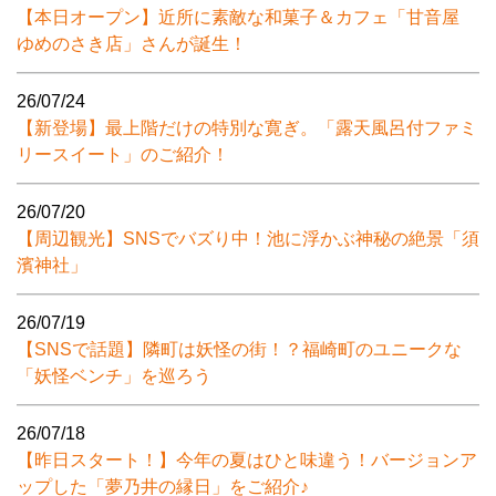
【本日オープン】近所に素敵な和菓子＆カフェ「甘音屋
ゆめのさき店」さんが誕生！
26/07/24
【新登場】最上階だけの特別な寛ぎ。「露天風呂付ファミ
リースイート」のご紹介！
26/07/20
【周辺観光】SNSでバズり中！池に浮かぶ神秘の絶景「須
濱神社」
26/07/19
【SNSで話題】隣町は妖怪の街！？福崎町のユニークな
「妖怪ベンチ」を巡ろう
26/07/18
【昨日スタート！】今年の夏はひと味違う！バージョンア
ップした「夢乃井の縁日」をご紹介♪