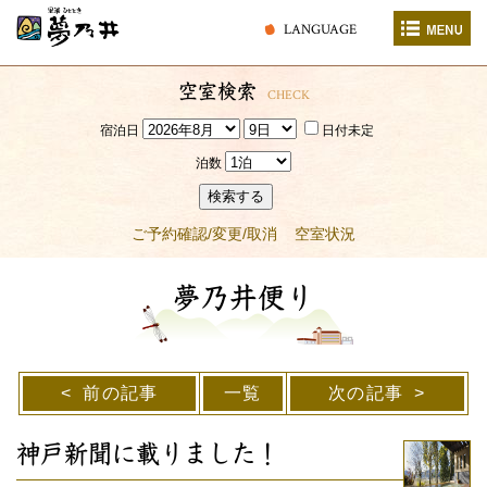
LANGUAGE
空室検索
CHECK
宿泊日
日付未定
泊数
検索する
ご予約確認/変更/取消
空室状況
夢乃井便り
前の記事
一覧
次の記事
神戸新聞に載りました！