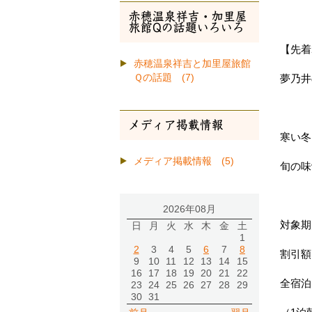
赤穂温泉祥吉・加里屋
旅館Qの話題いろいろ
【先着
赤穂温泉祥吉と加里屋旅館
夢乃井
Ｑの話題 (7)
メディア掲載情報
寒い冬
メディア掲載情報 (5)
旬の味
2026年08月
対象期
日
月
火
水
木
金
土
1
2
3
4
5
6
7
8
割引額：
9
10
11
12
13
14
15
16
17
18
19
20
21
22
全宿泊
23
24
25
26
27
28
29
30
31