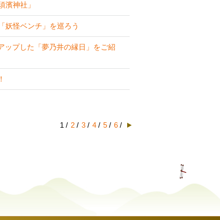
須濱神社」
な「妖怪ベンチ」を巡ろう
アップした「夢乃井の縁日」をご紹
！
1 /
2
/
3
/
4
/
5
/
6
/