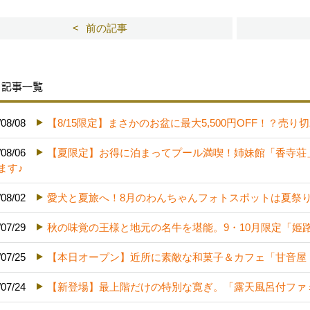
前の記事
記事一覧
/08/08
【8/15限定】まさかのお盆に最大5,500円OFF！？
/08/06
【夏限定】お得に泊まってプール満喫！姉妹館「香寺荘
ます♪
/08/02
愛犬と夏旅へ！8月のわんちゃんフォトスポットは夏祭
/07/29
秋の味覚の王様と地元の名牛を堪能。9・10月限定「姫
/07/25
【本日オープン】近所に素敵な和菓子＆カフェ「甘音屋
/07/24
【新登場】最上階だけの特別な寛ぎ。「露天風呂付ファ