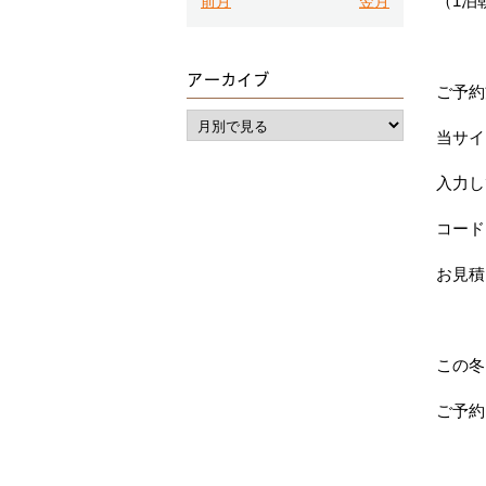
（1泊
前月
翌月
アーカイブ
ご予約
当サイ
入力し
コードは
お見積
この冬
ご予約