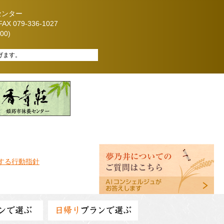
センター
X 079-336-1027
00)
げます。
する行動指針
ンで選ぶ
日帰り
プランで選ぶ