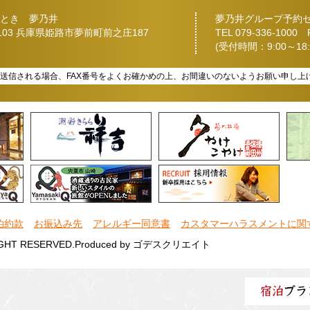
とき 夢乃井
夢乃井グループ予約
2103 兵庫県姫路市夢前町前之庄187
TEL
079-336-1000
FA
(受付時間：9:00～18:
を送信される場合、FAX番号をよくお確かめの上、お間違いのないようお願い申し上
泊約款
お振込み先
アレルギー同意書
カスタマーハラスメントに関
IGHT RESERVED.
Produced by
ゴデスクリエイト
宿泊
プラ