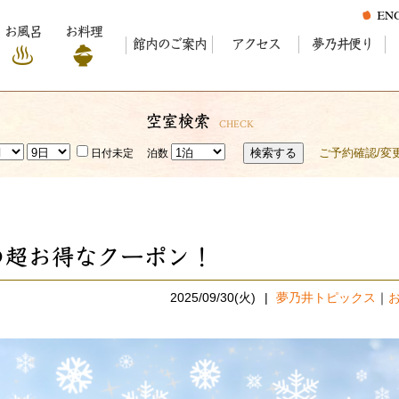
お風呂
お料理
館内のご案内
アクセス
夢乃井便り
空室検索
CHECK
検索する
ご予約確認/変
日付未定
泊数
の超お得なクーポン！
2025/09/30(火)
夢乃井トピックス
｜