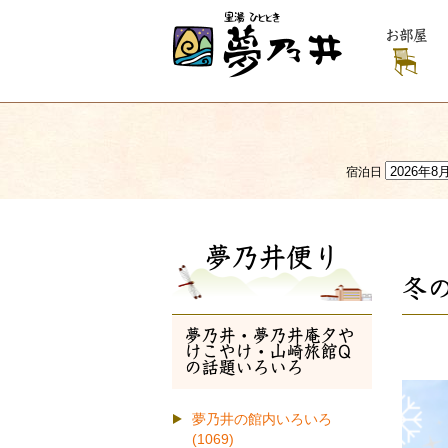
お部屋
宿泊日
夢乃井便り
冬
夢乃井・夢乃井庵夕や
けこやけ・山崎旅館Q
の話題いろいろ
夢乃井の館内いろいろ
(1069)