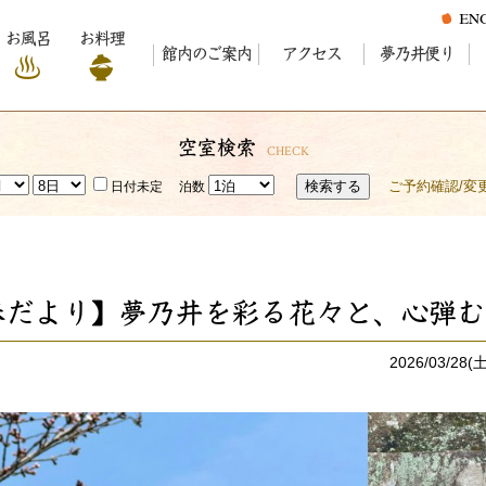
お風呂
お料理
館内のご案内
アクセス
夢乃井便り
空室検索
CHECK
検索する
ご予約確認/変
日付未定
泊数
春だより】夢乃井を彩る花々と、心弾む
2026/03/28(土