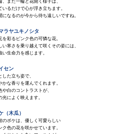
輪、また一輪と花開く様子は、
ているだけで心が浮き立ちます。
開になるのが今から待ち遠しいですね。
マラヤユキノシタ
元を彩るピンク色の可憐な花。
しい寒さを乗り越えて咲くその姿には、
強い生命力を感じます。
イセン
とした立ち姿で、
やかな香りを運んでくれます。
色や白のコントラストが、
の光によく映えます。
ケ（木瓜）
館のボケは、優しく可愛らしい
ンク色の花を咲かせています。