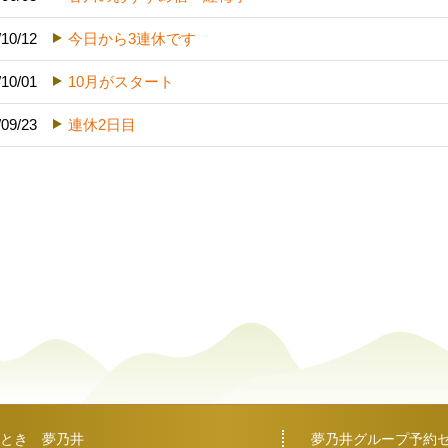
/10/12
今日から3連休です
/10/01
10月がスタート
/09/23
連休2日目
とき 夢乃井
夢乃井グループ予約