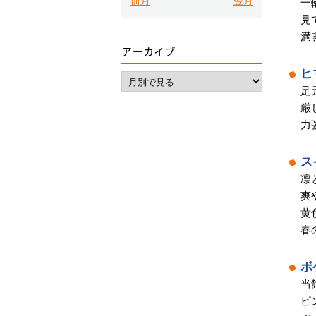
前月
翌月
一
見
満
アーカイブ
ヒ
足
厳
力
ス
凛
爽
黄
春
ボ
当
ピ