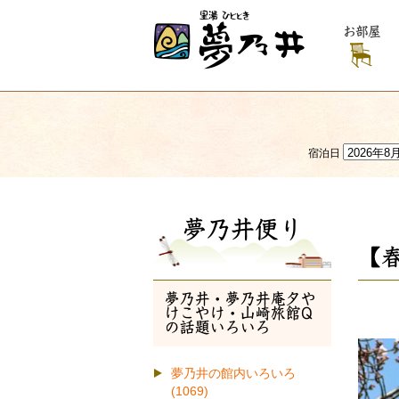
お部屋
宿泊日
夢乃井便り
【
夢乃井・夢乃井庵夕や
けこやけ・山崎旅館Q
の話題いろいろ
夢乃井の館内いろいろ
(1069)