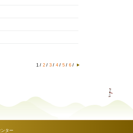
1 /
2
/
3
/
4
/
5
/
6
/
センター