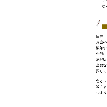
ぷ
な
日差し
お庭や
散策す
季節に
深呼吸
当館な
探して
色とり
皆さま
心より