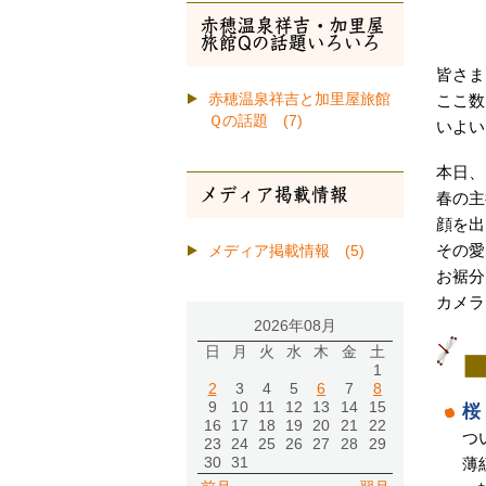
赤穂温泉祥吉・加里屋
旅館Qの話題いろいろ
皆さま
ここ数
赤穂温泉祥吉と加里屋旅館
Ｑの話題 (7)
いよい
本日、
メディア掲載情報
春の主
顔を出
その愛
メディア掲載情報 (5)
お裾分
カメラ
2026年08月
日
月
火
水
木
金
土
1
2
3
4
5
6
7
8
9
10
11
12
13
14
15
桜
16
17
18
19
20
21
22
つ
23
24
25
26
27
28
29
薄
30
31