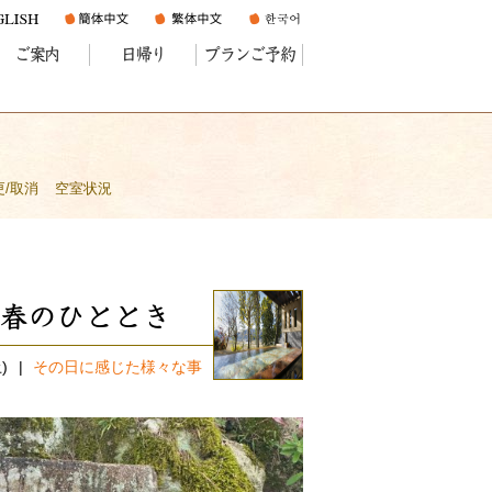
ご案内
日帰り
プランご予約
更/取消
空室状況
春のひととき
)
その日に感じた様々な事