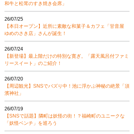
和牛と松茸のすき焼き会席」
26/07/25
【本日オープン】近所に素敵な和菓子＆カフェ「甘音屋
ゆめのさき店」さんが誕生！
26/07/24
【新登場】最上階だけの特別な寛ぎ。「露天風呂付ファミ
リースイート」のご紹介！
26/07/20
【周辺観光】SNSでバズり中！池に浮かぶ神秘の絶景「須
濱神社」
26/07/19
【SNSで話題】隣町は妖怪の街！？福崎町のユニークな
「妖怪ベンチ」を巡ろう