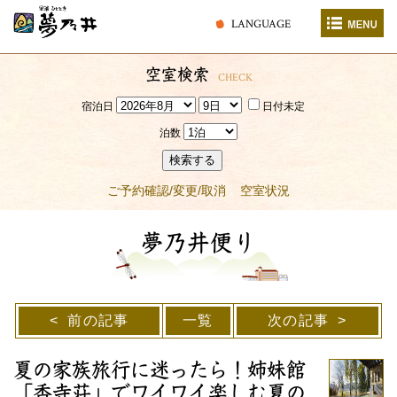
LANGUAGE
空室検索
CHECK
宿泊日
日付未定
泊数
検索する
ご予約確認/変更/取消
空室状況
夢乃井便り
前の記事
一覧
次の記事
夏の家族旅行に迷ったら！姉妹館
「香寺荘」でワイワイ楽しむ夏の