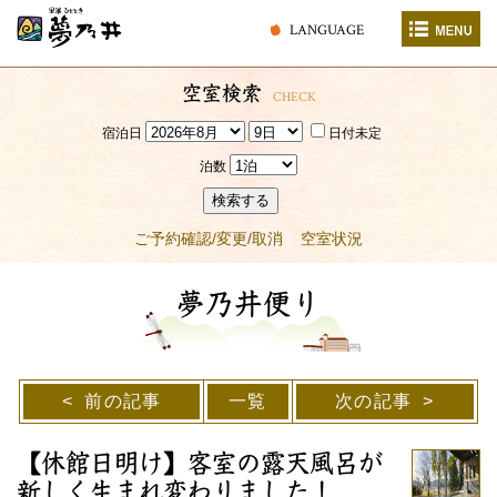
LANGUAGE
空室検索
CHECK
宿泊日
日付未定
泊数
検索する
ご予約確認/変更/取消
空室状況
夢乃井便り
前の記事
一覧
次の記事
【休館日明け】客室の露天風呂が
新しく生まれ変わりました！