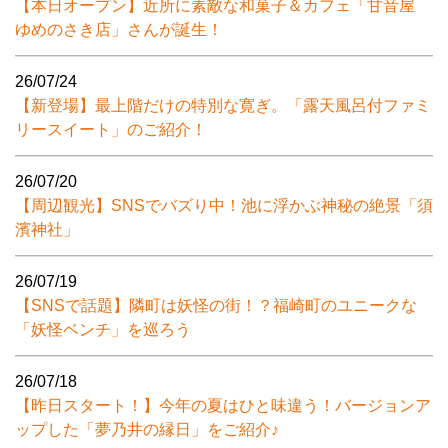
【本日オープン】近所に素敵な和菓子＆カフェ「甘音屋
ゆめのさき店」さんが誕生！
26/07/24
【新登場】最上階だけの特別な寛ぎ。「露天風呂付ファミ
リースイート」のご紹介！
26/07/20
【周辺観光】SNSでバズり中！池に浮かぶ神秘の絶景「須
濱神社」
26/07/19
【SNSで話題】隣町は妖怪の街！？福崎町のユニークな
「妖怪ベンチ」を巡ろう
26/07/18
【昨日スタート！】今年の夏はひと味違う！バージョンア
ップした「夢乃井の縁日」をご紹介♪