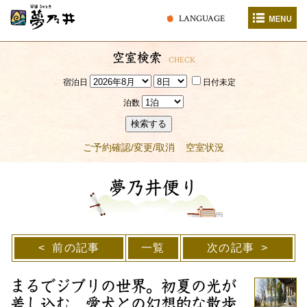
LANGUAGE
空室検索
CHECK
宿泊日
日付未定
泊数
検索する
ご予約確認/変更/取消
空室状況
夢乃井便り
前の記事
一覧
次の記事
まるでジブリの世界。初夏の光が
差し込む、愛犬との幻想的な散歩