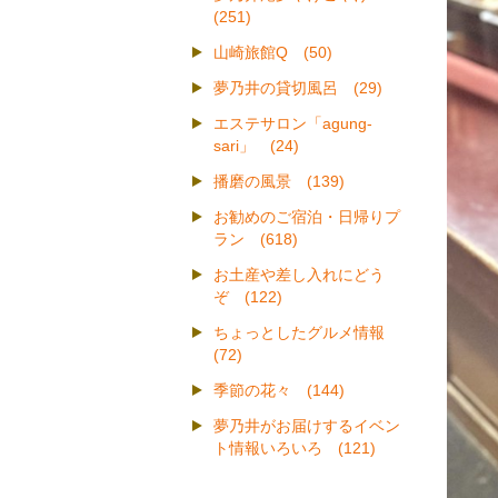
(251)
山崎旅館Q (50)
夢乃井の貸切風呂 (29)
エステサロン「agung-
sari」 (24)
播磨の風景 (139)
お勧めのご宿泊・日帰りプ
ラン (618)
お土産や差し入れにどう
ぞ (122)
ちょっとしたグルメ情報
(72)
季節の花々 (144)
夢乃井がお届けするイベン
ト情報いろいろ (121)