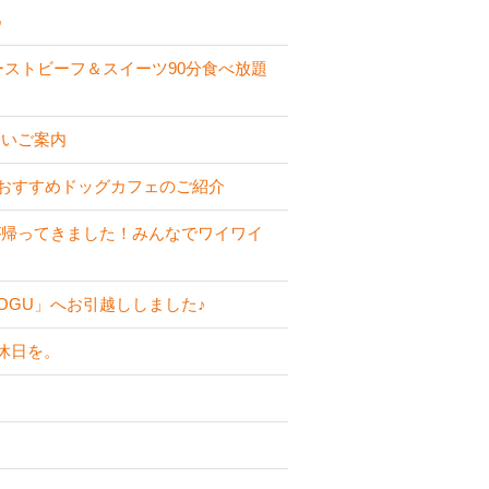
♪
ストビーフ＆スイーツ90分食べ放題
しいご案内
辺おすすめドッグカフェのご紹介
が帰ってきました！みんなでワイワイ
OGU」へお引越ししました♪
休日を。
。