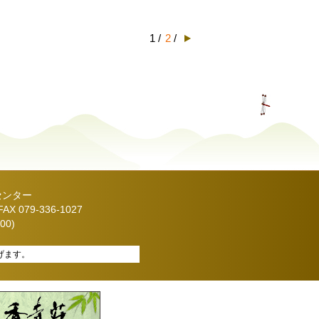
1 /
2
/
センター
X 079-336-1027
00)
げます。