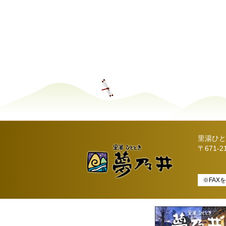
里湯ひと
〒671-
※FAX