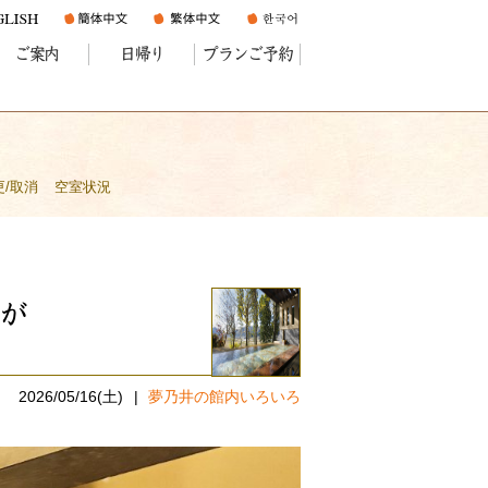
ご案内
日帰り
プランご予約
更/取消
空室状況
が
2026/05/16(土)
夢乃井の館内いろいろ