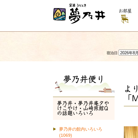
お部屋
宿泊日
夢乃井便り
よ
「
夢乃井・夢乃井庵夕や
けこやけ・山崎旅館Q
の話題いろいろ
夢乃井の館内いろいろ
(1069)