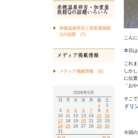
赤穂温泉祥吉・加里屋
旅館Qの話題いろいろ
赤穂温泉祥吉と加里屋旅館
Ｑの話題 (7)
こんに
本日は
メディア掲載情報
これま
しかし
メディア掲載情報 (5)
に位置
「おや
2026年5月
そこで
日
月
火
水
木
金
土
1
2
ドリ
3
4
5
6
7
8
9
10
11
12
13
14
15
16
17
18
19
20
21
22
23
24
25
26
27
28
29
30
31
今回の