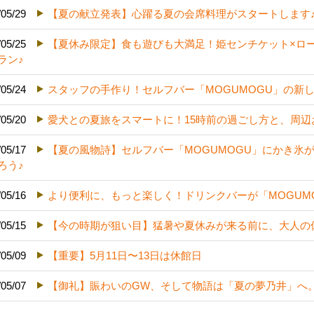
/05/29
【夏の献立発表】心躍る夏の会席料理がスタートします
/05/25
【夏休み限定】食も遊びも大満足！姫センチケット×ロー
ラン♪
/05/24
スタッフの手作り！セルフバー「MOGUMOGU」の新
/05/20
愛犬との夏旅をスマートに！15時前の過ごし方と、周
/05/17
【夏の風物詩】セルフバー「MOGUMOGU」にかき氷
ろう♪
/05/16
より便利に、もっと楽しく！ドリンクバーが「MOGUM
/05/15
【今の時期が狙い目】猛暑や夏休みが来る前に、大人の
/05/09
【重要】5月11日〜13日は休館日
/05/07
【御礼】賑わいのGW、そして物語は「夏の夢乃井」へ