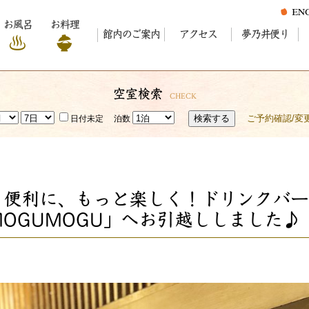
お風呂
お料理
館内のご案内
アクセス
夢乃井便り
空室検索
CHECK
検索する
ご予約確認/変
日付未定
泊数
り便利に、もっと楽しく！ドリンクバー
MOGUMOGU」へお引越ししました♪