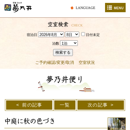
LANGUAGE
空室検索
CHECK
宿泊日
日付未定
泊数
検索する
ご予約確認/変更/取消
空室状況
夢乃井便り
前の記事
一覧
次の記事
中庭に秋の色づき