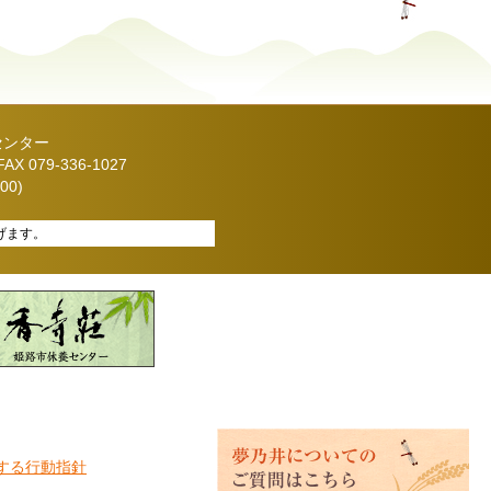
センター
X 079-336-1027
00)
げます。
する行動指針