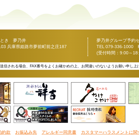
とき 夢乃井
夢乃井グループ予約
2103 兵庫県姫路市夢前町前之庄187
TEL
079-336-1000
FA
(受付時間：9:00～18:
を送信される場合、FAX番号をよくお確かめの上、お間違いのないようお願い申し上
泊約款
お振込み先
アレルギー同意書
カスタマーハラスメントに関