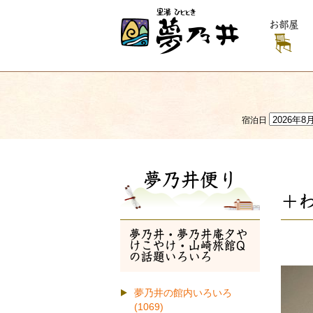
お部屋
宿泊日
夢乃井便り
＋
夢乃井・夢乃井庵夕や
けこやけ・山崎旅館Q
の話題いろいろ
夢乃井の館内いろいろ
(1069)