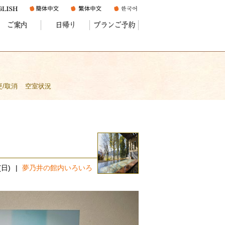
ご案内
日帰り
プランご予約
更/取消
空室状況
(日)
夢乃井の館内いろいろ