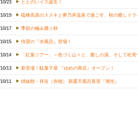
/10/23
ととのいイス誕生！
/10/19
砥峰高原のススキと夢乃井温泉で過ごす、秋の癒しドラ
/10/17
季節の極み膳☆秋
/10/15
待望の『水風呂』登場！
/10/14
「紅葉ツアー」～色づく山々と、癒しの湯、そして松茸
/10/13
新登場！駄菓子屋 『ゆめの商店』オープン！
/10/11
姉妹館・祥吉（赤穂） 新露天風呂客室『潮光』