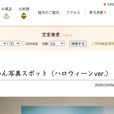
お風呂
お料理
館内のご案内
アクセス
夢乃井便り
空室検索
CHECK
検索する
ご予約確認/変
日付未定
泊数
わん写真スポット（ハロウィーンver.）
2025/10/05