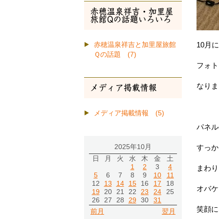
赤穂温泉祥吉・加里屋
旅館Qの話題いろいろ
10月
赤穂温泉祥吉と加里屋旅館
Ｑの話題 (7)
フォト
なりま
メディア掲載情報
メディア掲載情報 (5)
パネル
2025年10月
すっか
日
月
火
水
木
金
土
1
2
3
4
まわり
5
6
7
8
9
10
11
12
13
14
15
16
17
18
オバケ
19
20
21
22
23
24
25
26
27
28
29
30
31
笑顔に
前月
翌月