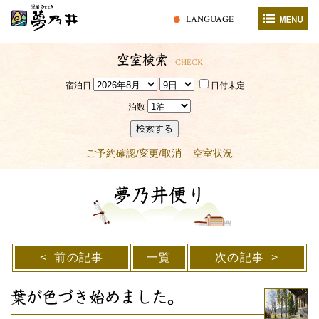
LANGUAGE
空室検索
CHECK
宿泊日
日付未定
泊数
検索する
ご予約確認/変更/取消
空室状況
夢乃井便り
前の記事
一覧
次の記事
葉が色づき始めました。