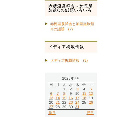
赤穂温泉祥吉・加里屋
旅館Qの話題いろいろ
赤穂温泉祥吉と加里屋旅館
Ｑの話題 (7)
メディア掲載情報
メディア掲載情報 (5)
2025年7月
日
月
火
水
木
金
土
1
2
3
4
5
6
7
8
9
10
11
12
13
14
15
16
17
18
19
20
21
22
23
24
25
26
27
28
29
30
31
前月
翌月