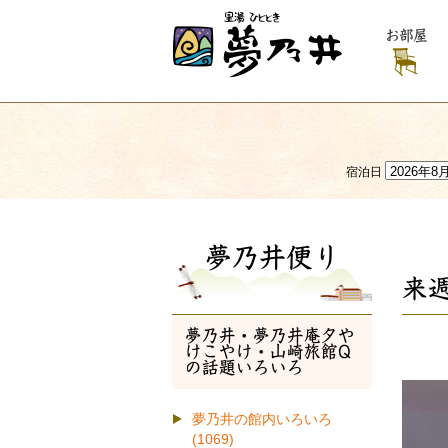
お部屋
宿泊日
夢乃井便り
来
夢乃井・夢乃井庵夕や
けこやけ・山崎旅館Q
の話題いろいろ
夢乃井の館内いろいろ
(1069)