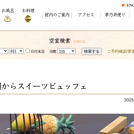
お風呂
お料理
館内のご案内
アクセス
夢乃井便り
空室検索
CHECK
検索する
ご予約確認/変
日付未定
泊数
週からスイーツビュッフェ
2025