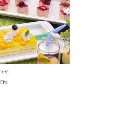
フェが
0円で