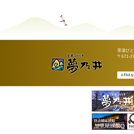
里湯ひと
〒671-
※FAX