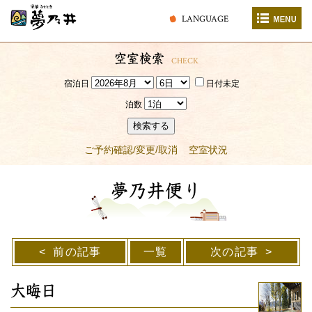
LANGUAGE
空室検索
CHECK
宿泊日
日付未定
泊数
検索する
ご予約確認/変更/取消
空室状況
夢乃井便り
前の記事
一覧
次の記事
大晦日