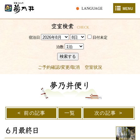
LANGUAGE
空室検索
CHECK
宿泊日
日付未定
泊数
検索する
ご予約確認/変更/取消
空室状況
夢乃井便り
前の記事
一覧
次の記事
６月最終日