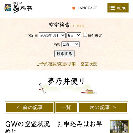
LANGUAGE
空室検索
CHECK
宿泊日
日付未定
泊数
検索する
ご予約確認/変更/取消
空室状況
夢乃井便り
前の記事
一覧
次の記事
ＧＷの空室状況 お申込みはお早
めに