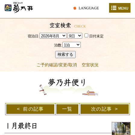
LANGUAGE
空室検索
CHECK
宿泊日
日付未定
泊数
検索する
ご予約確認/変更/取消
空室状況
夢乃井便り
前の記事
一覧
次の記事
１月最終日