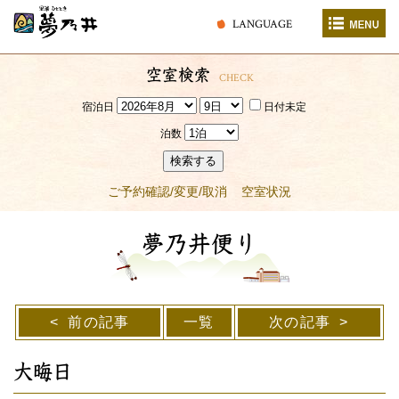
LANGUAGE
空室検索
CHECK
宿泊日
日付未定
泊数
検索する
ご予約確認/変更/取消
空室状況
夢乃井便り
前の記事
一覧
次の記事
大晦日