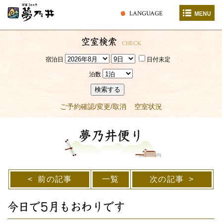
LANGUAGE
空室検索
CHECK
宿泊日
日付未定
泊数
検索する
ご予約確認/変更/取消
空室状況
夢乃井便り
前の記事
一覧
次の記事
今日で5月もおわりです