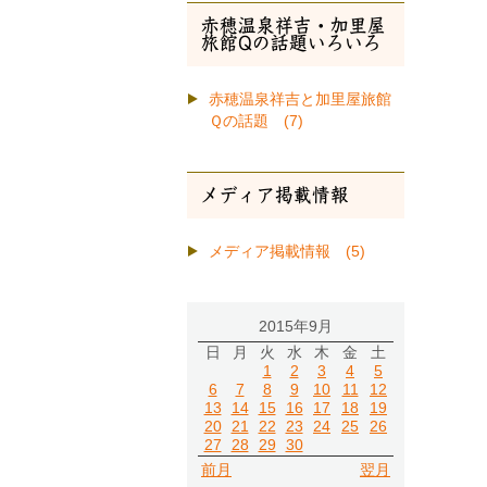
赤穂温泉祥吉・加里屋
旅館Qの話題いろいろ
赤穂温泉祥吉と加里屋旅館
Ｑの話題 (7)
メディア掲載情報
メディア掲載情報 (5)
2015年9月
日
月
火
水
木
金
土
1
2
3
4
5
6
7
8
9
10
11
12
13
14
15
16
17
18
19
20
21
22
23
24
25
26
27
28
29
30
前月
翌月