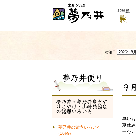
お部屋
宿泊日
夢乃井便り
９
夢乃井・夢乃井庵夕や
けこやけ・山崎旅館Q
の話題いろいろ
早いも
夏休み
夢乃井の館内いろいろ
ーウィ
(1069)