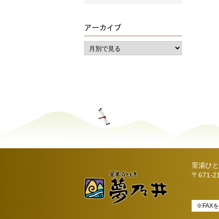
アーカイブ
里湯ひと
〒671-
※FAX