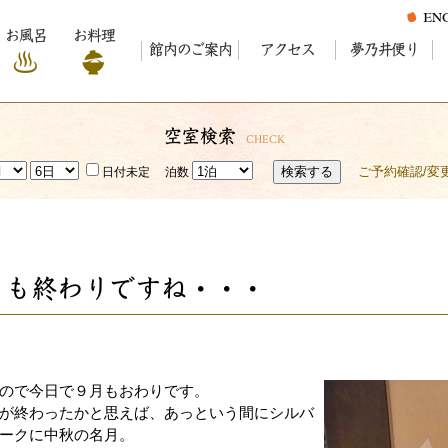
お風呂
お料理
館内のご案内
アクセス
夢乃井便り
空室検索
CHECK
検索する
ご予約確認/変
日付未定
泊数
月も終わりですね・・・
ので今日で９月もおわりです。
が終わったかと思えば、あっという間にシルバ
ークに中秋の名月。