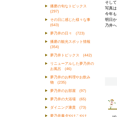
そして
播磨の旬なトピックス
写真は
(297)
今年も
明日か
その日に感じた様々な事
(643)
乃井へ
夢乃井の日々 (723)
播磨の観光スポット情報
(354)
夢乃井トピックス (442)
リニューアルした夢乃井の
お風呂 (46)
夢乃井のお料理やお飲み
物 (235)
夢乃井のお部屋 (97)
夢乃井の大浴場 (65)
ダイニング康貴 (73)
夢乃井庵夕やけこやけ