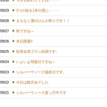
/09/30
９月も終わりですね・・・
/09/29
3つの味を1本の壜に・・・
/09/28
まもなく灘のけんか祭りです！！
/09/27
秋ですね～
/09/26
本日開通!!
/09/25
松茸会席プラン好調です。
/09/24
いよいよ明後日ですね～
/09/23
シルバーウィーク最終日です。
/09/22
今日は観月会でした
/09/21
シルバーウィーク真っ只中です