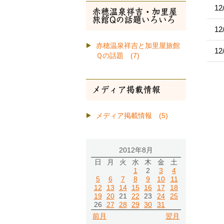
12
赤穂温泉祥吉・加里屋
旅館Qの話題いろいろ
12
赤穂温泉祥吉と加里屋旅館
12
Ｑの話題 (7)
メディア掲載情報
メディア掲載情報 (5)
2012年8月
日
月
火
水
木
金
土
1
2
3
4
5
6
7
8
9
10
11
12
13
14
15
16
17
18
19
20
21
22
23
24
25
26
27
28
29
30
31
前月
翌月