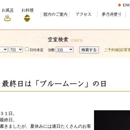
お風呂
お料理
館内のご案内
アクセス
夢乃井便り
空室検索
CHECK
検索する
ご予約確認/変
日付未定
泊数
月最終日は「ブルームーン」の日
３１日。
最終日。
書きましたが、夏休みには連日たくさんのお客