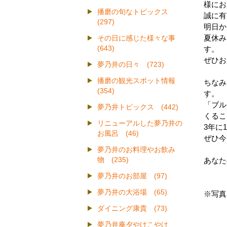
様にお
播磨の旬なトピックス
誠に有
(297)
明日か
夏休み
その日に感じた様々な事
(643)
す。
ぜひお
夢乃井の日々 (723)
播磨の観光スポット情報
ちなみ
(354)
す。
「ブル
夢乃井トピックス (442)
くるこ
リニューアルした夢乃井の
3年に
お風呂 (46)
ぜひ今
夢乃井のお料理やお飲み
物 (235)
あなた
夢乃井のお部屋 (97)
夢乃井の大浴場 (65)
※写真
ダイニング康貴 (73)
夢乃井庵夕やけこやけ