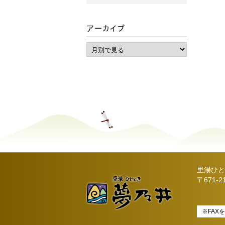
アーカイブ
里湯ひと
〒671-
※FAX