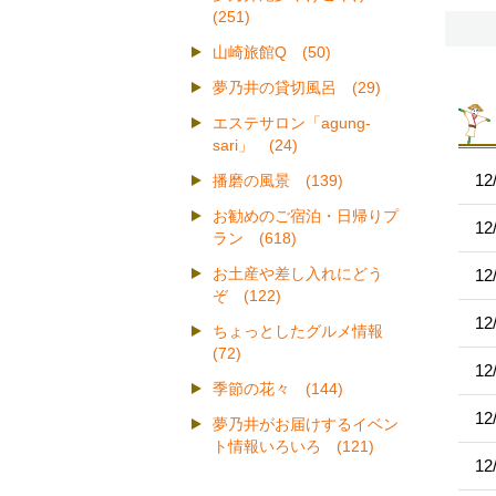
(251)
山崎旅館Q (50)
夢乃井の貸切風呂 (29)
エステサロン「agung-
sari」 (24)
12
播磨の風景 (139)
お勧めのご宿泊・日帰りプ
12
ラン (618)
お土産や差し入れにどう
12
ぞ (122)
12
ちょっとしたグルメ情報
(72)
12
季節の花々 (144)
12
夢乃井がお届けするイベン
ト情報いろいろ (121)
12