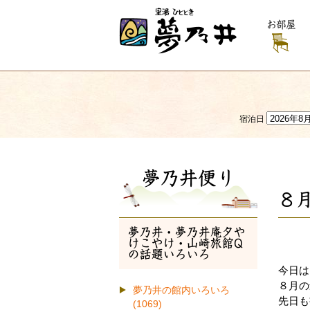
お部屋
宿泊日
夢乃井便り
８
夢乃井・夢乃井庵夕や
けこやけ・山崎旅館Q
の話題いろいろ
今日は
８月の
夢乃井の館内いろいろ
先日も
(1069)