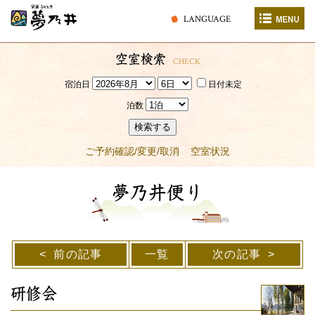
LANGUAGE
空室検索
CHECK
宿泊日
日付未定
泊数
検索する
ご予約確認/変更/取消
空室状況
夢乃井便り
前の記事
一覧
次の記事
研修会