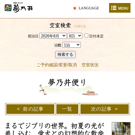
LANGUAGE
空室検索
CHECK
宿泊日
日付未定
泊数
検索する
ご予約確認/変更/取消
空室状況
夢乃井便り
前の記事
一覧
次の記事
まるでジブリの世界。初夏の光が
差し込む、愛犬との幻想的な散歩