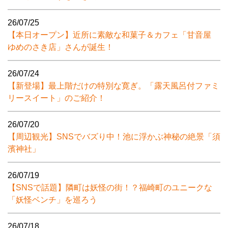
26/07/25
【本日オープン】近所に素敵な和菓子＆カフェ「甘音屋
ゆめのさき店」さんが誕生！
26/07/24
【新登場】最上階だけの特別な寛ぎ。「露天風呂付ファミ
リースイート」のご紹介！
26/07/20
【周辺観光】SNSでバズり中！池に浮かぶ神秘の絶景「須
濱神社」
26/07/19
【SNSで話題】隣町は妖怪の街！？福崎町のユニークな
「妖怪ベンチ」を巡ろう
26/07/18