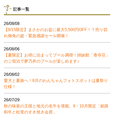
記事一覧
26/08/08
【8/15限定】まさかのお盆に最大5,500円OFF！？売り切
れ御免の超・緊急感謝セール開催！
26/08/06
【夏限定】お得に泊まってプール満喫！姉妹館「香寺荘」
のご宿泊で夢乃井のプールが楽しめます♪
26/08/02
愛犬と夏旅へ！8月のわんちゃんフォトスポットは夏祭り
仕様！
26/07/29
秋の味覚の王様と地元の名牛を堪能。9・10月限定「姫路
和牛と松茸のすき焼き会席」