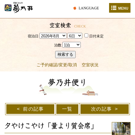
LANGUAGE
空室検索
CHECK
宿泊日
日付未定
泊数
検索する
ご予約確認/変更/取消
空室状況
夢乃井便り
前の記事
一覧
次の記事
夕やけこやけ「量より質会席」