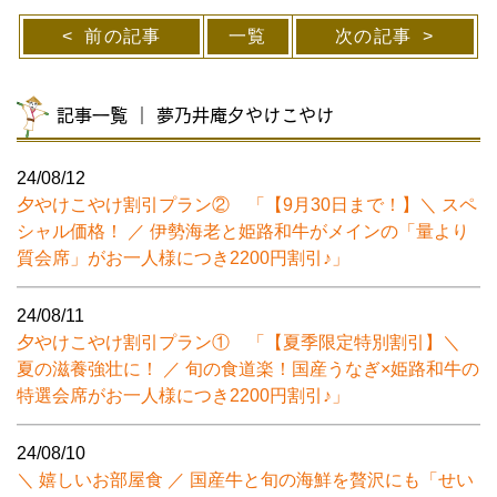
前の記事
一覧
次の記事
記事一覧 ｜ 夢乃井庵夕やけこやけ
24/08/12
夕やけこやけ割引プラン② 「【9月30日まで！】＼ スペ
シャル価格！ ／ 伊勢海老と姫路和牛がメインの「量より
質会席」がお一人様につき2200円割引♪」
24/08/11
夕やけこやけ割引プラン① 「【夏季限定特別割引】＼
夏の滋養強壮に！ ／ 旬の食道楽！国産うなぎ×姫路和牛の
特選会席がお一人様につき2200円割引♪」
24/08/10
＼ 嬉しいお部屋食 ／ 国産牛と旬の海鮮を贅沢にも「せい