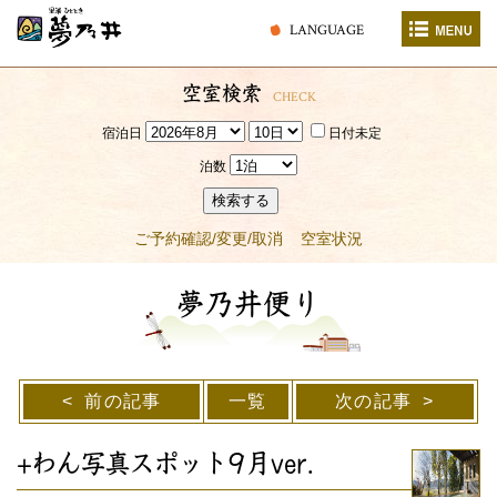
LANGUAGE
空室検索
CHECK
宿泊日
日付未定
泊数
検索する
ご予約確認/変更/取消
空室状況
夢乃井便り
前の記事
一覧
次の記事
+わん写真スポット9月ver.