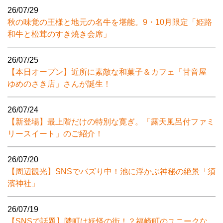
26/07/29
秋の味覚の王様と地元の名牛を堪能。9・10月限定「姫路
和牛と松茸のすき焼き会席」
26/07/25
【本日オープン】近所に素敵な和菓子＆カフェ「甘音屋
ゆめのさき店」さんが誕生！
26/07/24
【新登場】最上階だけの特別な寛ぎ。「露天風呂付ファミ
リースイート」のご紹介！
26/07/20
【周辺観光】SNSでバズり中！池に浮かぶ神秘の絶景「須
濱神社」
26/07/19
【SNSで話題】隣町は妖怪の街！？福崎町のユニークな