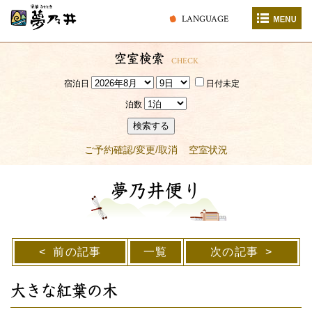
LANGUAGE
空室検索
CHECK
宿泊日
日付未定
泊数
検索する
ご予約確認/変更/取消
空室状況
夢乃井便り
前の記事
一覧
次の記事
大きな紅葉の木