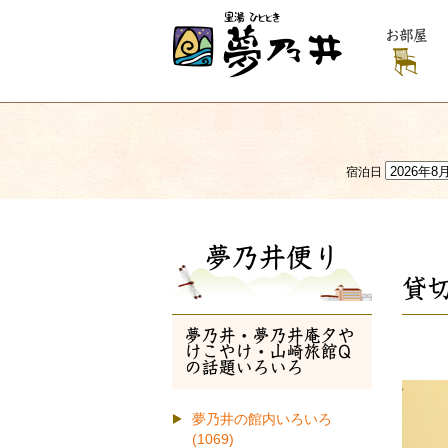
お部屋
宿泊日
夢乃井便り
貸
夢乃井・夢乃井庵夕や
けこやけ・山崎旅館Q
の話題いろいろ
夢乃井の館内いろいろ
(1069)