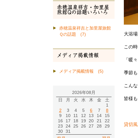
赤穂温泉祥吉・加里屋
旅館Qの話題いろいろ
赤穂温泉祥吉と加里屋旅館
大浴場
Ｑの話題 (7)
この時
メディア掲載情報
「暖々
メディア掲載情報 (5)
季節も
こんな
2026年08月
皆様も
日
月
火
水
木
金
土
1
2
3
4
5
6
7
8
9
10
11
12
13
14
15
16
17
18
19
20
21
22
貸切風
23
24
25
26
27
28
29
30
31