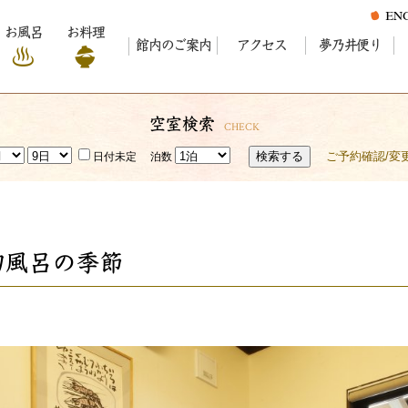
お風呂
お料理
館内のご案内
アクセス
夢乃井便り
空室検索
CHECK
検索する
ご予約確認/変
日付未定
泊数
切風呂の季節