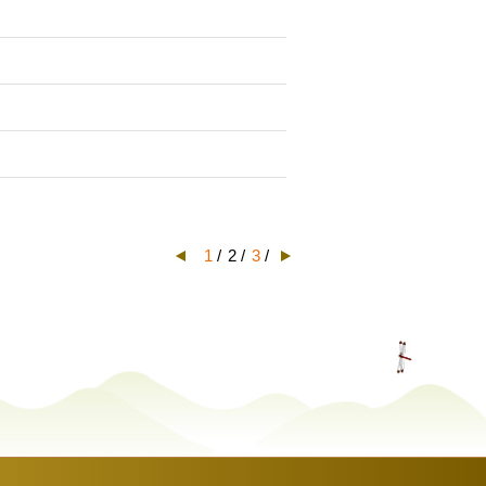
1
/
2 /
3
/