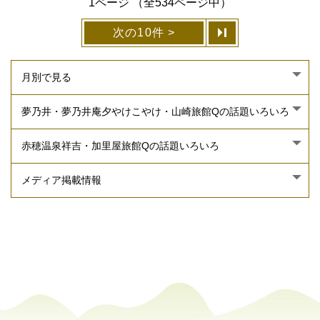
1ページ （全534ページ中）
次の10件