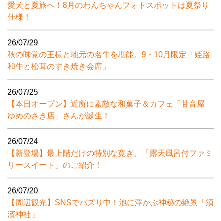
愛犬と夏旅へ！8月のわんちゃんフォトスポットは夏祭り
仕様！
26/07/29
秋の味覚の王様と地元の名牛を堪能。9・10月限定「姫路
和牛と松茸のすき焼き会席」
26/07/25
【本日オープン】近所に素敵な和菓子＆カフェ「甘音屋
ゆめのさき店」さんが誕生！
26/07/24
【新登場】最上階だけの特別な寛ぎ。「露天風呂付ファミ
リースイート」のご紹介！
26/07/20
【周辺観光】SNSでバズり中！池に浮かぶ神秘の絶景「須
濱神社」