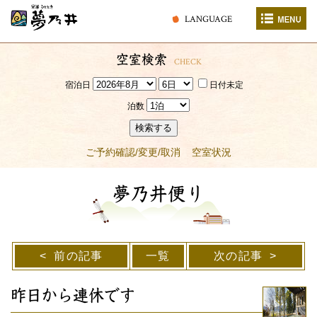
LANGUAGE
空室検索
CHECK
宿泊日
日付未定
泊数
検索する
ご予約確認/変更/取消
空室状況
夢乃井便り
前の記事
一覧
次の記事
昨日から連休です