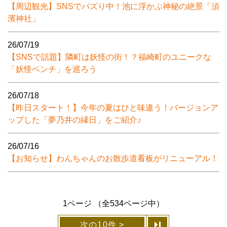
【周辺観光】SNSでバズり中！池に浮かぶ神秘の絶景「須
濱神社」
26/07/19
【SNSで話題】隣町は妖怪の街！？福崎町のユニークな
「妖怪ベンチ」を巡ろう
26/07/18
【昨日スタート！】今年の夏はひと味違う！バージョンア
ップした「夢乃井の縁日」をご紹介♪
26/07/16
【お知らせ】わんちゃんのお散歩道看板がリニューアル！
1ページ （全534ページ中）
次の10件