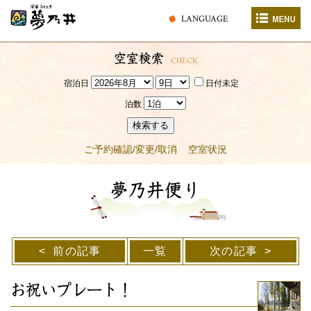
LANGUAGE
空室検索
CHECK
宿泊日
日付未定
泊数
検索する
ご予約確認/変更/取消
空室状況
夢乃井便り
前の記事
一覧
次の記事
お祝いプレート！