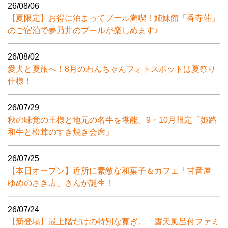
26/08/06
【夏限定】お得に泊まってプール満喫！姉妹館「香寺荘」
のご宿泊で夢乃井のプールが楽しめます♪
26/08/02
愛犬と夏旅へ！8月のわんちゃんフォトスポットは夏祭り
仕様！
26/07/29
秋の味覚の王様と地元の名牛を堪能。9・10月限定「姫路
和牛と松茸のすき焼き会席」
26/07/25
【本日オープン】近所に素敵な和菓子＆カフェ「甘音屋
ゆめのさき店」さんが誕生！
26/07/24
【新登場】最上階だけの特別な寛ぎ。「露天風呂付ファミ