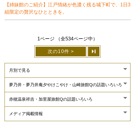
【姉妹館のご紹介】江戸情緒が色濃く残る城下町で、1日3
組限定の贅沢なひとときを。
1ページ （全534ページ中）
次の10件