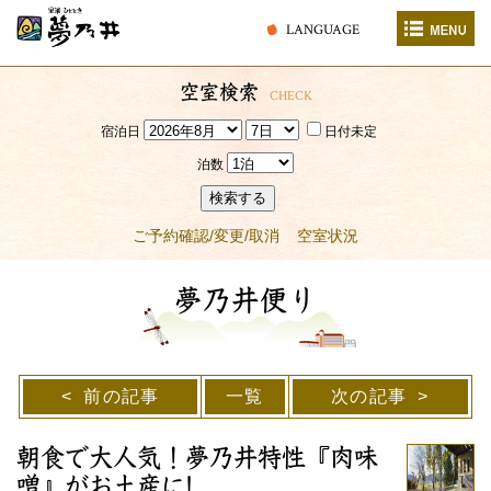
LANGUAGE
空室検索
CHECK
宿泊日
日付未定
泊数
検索する
ご予約確認/変更/取消
空室状況
夢乃井便り
前の記事
一覧
次の記事
朝食で大人気！夢乃井特性『肉味
噌』がお土産に!