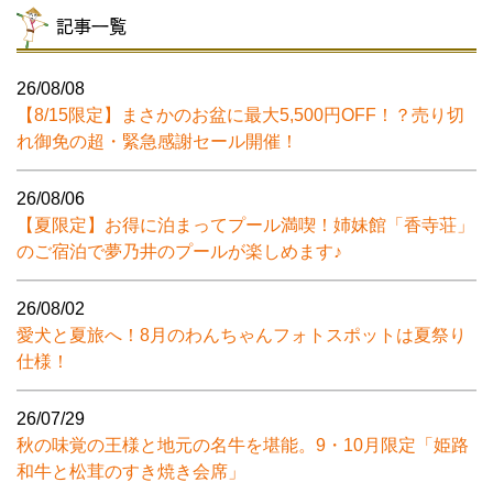
記事一覧
26/08/08
【8/15限定】まさかのお盆に最大5,500円OFF！？売り切
れ御免の超・緊急感謝セール開催！
26/08/06
【夏限定】お得に泊まってプール満喫！姉妹館「香寺荘」
のご宿泊で夢乃井のプールが楽しめます♪
26/08/02
愛犬と夏旅へ！8月のわんちゃんフォトスポットは夏祭り
仕様！
26/07/29
秋の味覚の王様と地元の名牛を堪能。9・10月限定「姫路
和牛と松茸のすき焼き会席」