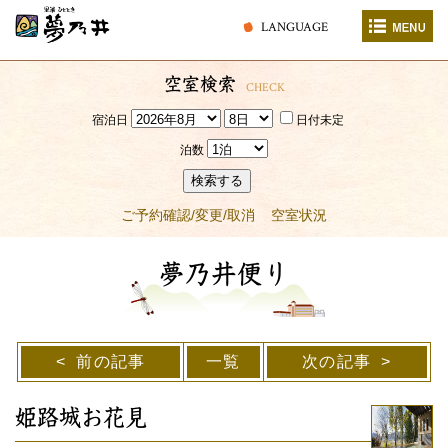
LANGUAGE
空室検索
CHECK
宿泊日
日付未定
泊数
検索する
ご予約確認/変更/取消
空室状況
夢乃井便り
前の記事
一覧
次の記事
姫路城お花見