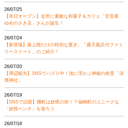
26/07/25
【本日オープン】近所に素敵な和菓子＆カフェ「甘音屋
ゆめのさき店」さんが誕生！
26/07/24
【新登場】最上階だけの特別な寛ぎ。「露天風呂付ファミ
リースイート」のご紹介！
26/07/20
【周辺観光】SNSでバズり中！池に浮かぶ神秘の絶景「須
濱神社」
26/07/19
【SNSで話題】隣町は妖怪の街！？福崎町のユニークな
「妖怪ベンチ」を巡ろう
26/07/18