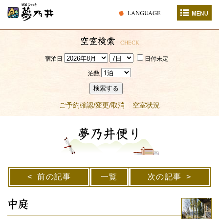
LANGUAGE
空室検索
CHECK
宿泊日
日付未定
泊数
検索する
ご予約確認/変更/取消
空室状況
夢乃井便り
前の記事
一覧
次の記事
中庭