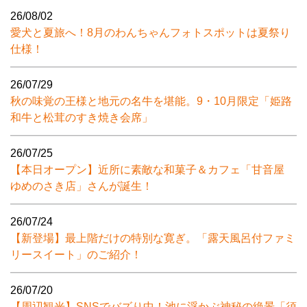
26/08/02
愛犬と夏旅へ！8月のわんちゃんフォトスポットは夏祭り
仕様！
26/07/29
秋の味覚の王様と地元の名牛を堪能。9・10月限定「姫路
和牛と松茸のすき焼き会席」
26/07/25
【本日オープン】近所に素敵な和菓子＆カフェ「甘音屋
ゆめのさき店」さんが誕生！
26/07/24
【新登場】最上階だけの特別な寛ぎ。「露天風呂付ファミ
リースイート」のご紹介！
26/07/20
【周辺観光】SNSでバズり中！池に浮かぶ神秘の絶景「須