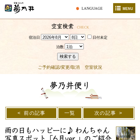
LANGUAGE
空室検索
CHECK
宿泊日
日付未定
泊数
検索する
ご予約確認/変更/取消
空室状況
夢乃井便り
前の記事
一覧
次の記事
雨の日もハッピーに♪ わんちゃん
写真スポット「6月ver.」のご紹介