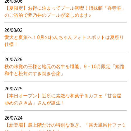
26/08/06
【夏限定】お得に泊まってプール満喫！姉妹館「香寺荘」
のご宿泊で夢乃井のプールが楽しめます♪
26/08/02
愛犬と夏旅へ！8月のわんちゃんフォトスポットは夏祭り
仕様！
26/07/29
秋の味覚の王様と地元の名牛を堪能。9・10月限定「姫路
和牛と松茸のすき焼き会席」
26/07/25
【本日オープン】近所に素敵な和菓子＆カフェ「甘音屋
ゆめのさき店」さんが誕生！
26/07/24
【新登場】最上階だけの特別な寛ぎ。「露天風呂付ファミ