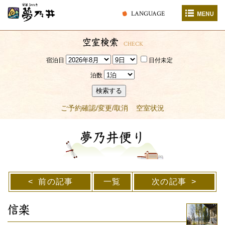
LANGUAGE
空室検索
CHECK
宿泊日
日付未定
泊数
検索する
ご予約確認/変更/取消
空室状況
夢乃井便り
前の記事
一覧
次の記事
信楽