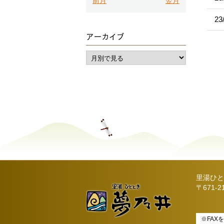
前月
翌月
23
アーカイブ
里湯ひと
〒671-
※FAX