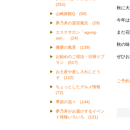
(251)
秋に大
山崎旅館Q (50)
今年は
夢乃井の貸切風呂 (29)
まだ召
エステサロン「agung-
sari」 (24)
秋の味
播磨の風景 (139)
ぜひお
お勧めのご宿泊・日帰りプ
ラン (617)
お土産や差し入れにどう
ぞ (122)
ご予約
ちょっとしたグルメ情報
(72)
季節の花々 (144)
夢乃井がお届けするイベン
ト情報いろいろ (121)