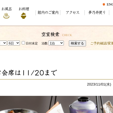
お風呂
お料理
館内のご案内
アクセス
夢乃井便り
空室検索
CHECK
検索する
ご予約確認/変
日付未定
泊数
会席は11/20まで
2023/11/01(水)