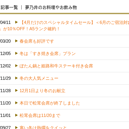
記事一覧 ｜ 夢乃井のお料理やお飲み物
/04/11
【4月だけのスペシャルタイムセール】＜6月のご宿泊
」が10％OFF！A5ランク確約！
/03/20
春会席も好評です
/12/05
冬は「すき焼き会席」プラン
/12/02
ぼたん鍋と姫路和牛ステーキ付き会席
/11/29
冬の大人気メニュー
/11/28
12月1日より冬のお献立
/11/20
本日で松茸会席が終了しました
/11/01
松茸会席は11/20まで
/09/27
寒い冬は熱燗をクイッと