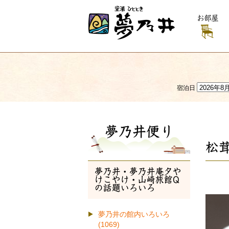
お部屋
宿泊日
夢乃井便り
松茸
夢乃井・夢乃井庵夕や
けこやけ・山崎旅館Q
の話題いろいろ
夢乃井の館内いろいろ
(1069)