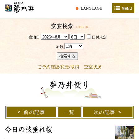
LANGUAGE
空室検索
CHECK
宿泊日
日付未定
泊数
検索する
ご予約確認/変更/取消
空室状況
夢乃井便り
前の記事
一覧
次の記事
今日の枝垂れ桜