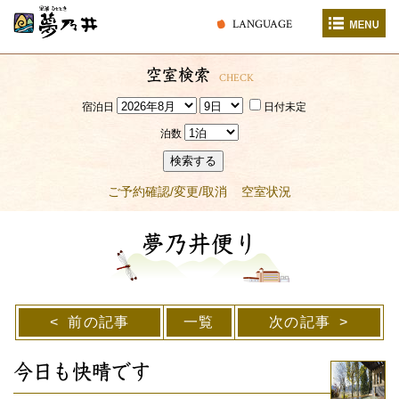
LANGUAGE
空室検索
CHECK
宿泊日
日付未定
泊数
検索する
ご予約確認/変更/取消
空室状況
夢乃井便り
前の記事
一覧
次の記事
今日も快晴です