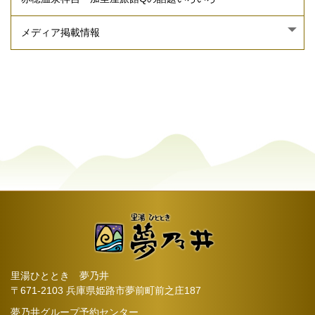
里湯ひととき 夢乃井
〒671-2103 兵庫県姫路市夢前町前之庄187
夢乃井グループ予約センター