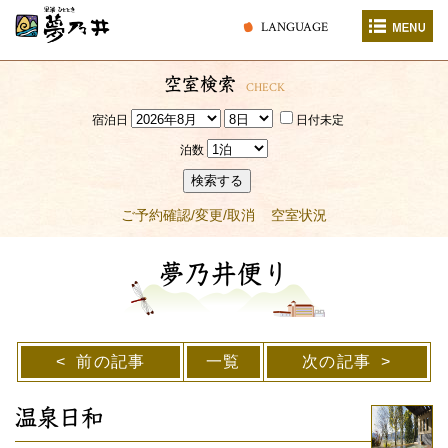
LANGUAGE
空室検索
CHECK
宿泊日
日付未定
泊数
検索する
ご予約確認/変更/取消
空室状況
夢乃井便り
前の記事
一覧
次の記事
温泉日和