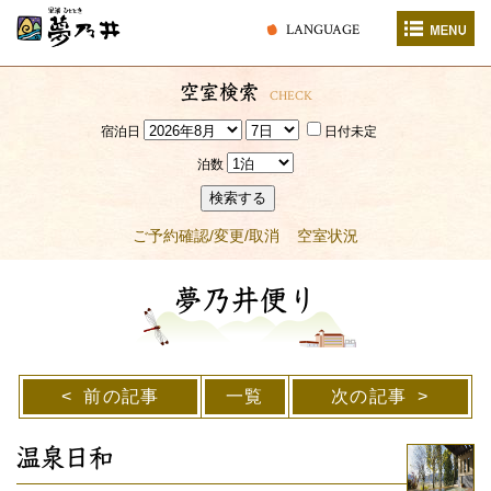
LANGUAGE
空室検索
CHECK
宿泊日
日付未定
泊数
検索する
ご予約確認/変更/取消
空室状況
夢乃井便り
前の記事
一覧
次の記事
温泉日和