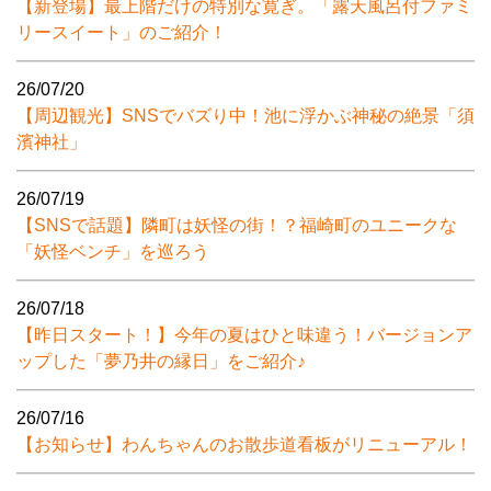
【新登場】最上階だけの特別な寛ぎ。「露天風呂付ファミ
リースイート」のご紹介！
26/07/20
【周辺観光】SNSでバズり中！池に浮かぶ神秘の絶景「須
濱神社」
26/07/19
【SNSで話題】隣町は妖怪の街！？福崎町のユニークな
「妖怪ベンチ」を巡ろう
26/07/18
【昨日スタート！】今年の夏はひと味違う！バージョンア
ップした「夢乃井の縁日」をご紹介♪
26/07/16
【お知らせ】わんちゃんのお散歩道看板がリニューアル！