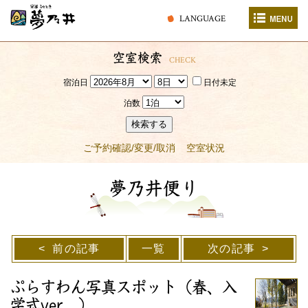
LANGUAGE
空室検索
CHECK
宿泊日
日付未定
泊数
検索する
ご予約確認/変更/取消
空室状況
夢乃井便り
前の記事
一覧
次の記事
ぷらすわん写真スポット（春、入
学式ver．）