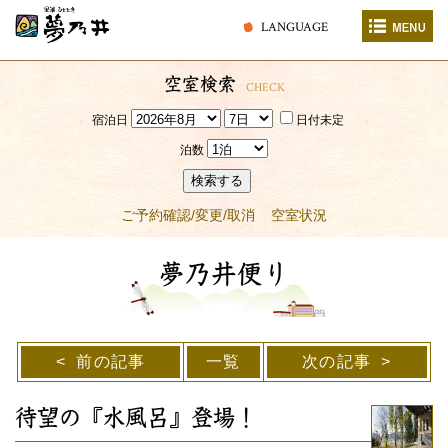
LANGUAGE
空室検索
CHECK
宿泊日
日付未定
泊数
検索する
ご予約確認/変更/取消
空室状況
夢乃井便り
前の記事
一覧
次の記事
待望の『水風呂』登場！