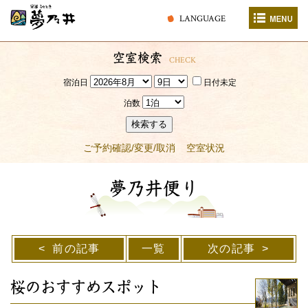
LANGUAGE
空室検索
CHECK
宿泊日
日付未定
泊数
検索する
ご予約確認/変更/取消
空室状況
夢乃井便り
前の記事
一覧
次の記事
桜のおすすめスポット