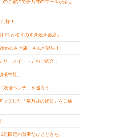
」のご宿泊で夢乃井のプールが楽し
り仕様！
路和牛と松茸のすき焼き会席」
 ゆめのさき店」さんが誕生！
ミリースイート」のご紹介！
須濱神社」
な「妖怪ベンチ」を巡ろう
アップした「夢乃井の縁日」をご紹
！
日3組限定の贅沢なひとときを。