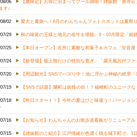
/08/06
【夏限定】お得に泊まってプール満喫！姉妹館「香寺荘
ます♪
/08/02
愛犬と夏旅へ！8月のわんちゃんフォトスポットは夏祭
/07/29
秋の味覚の王様と地元の名牛を堪能。9・10月限定「姫
/07/25
【本日オープン】近所に素敵な和菓子＆カフェ「甘音屋
/07/24
【新登場】最上階だけの特別な寛ぎ。「露天風呂付ファ
/07/20
【周辺観光】SNSでバズり中！池に浮かぶ神秘の絶景「
/07/19
【SNSで話題】隣町は妖怪の街！？福崎町のユニーク
/07/18
【昨日スタート！】今年の夏はひと味違う！バージョン
♪
/07/16
【お知らせ】わんちゃんのお散歩道看板がリニューアル
/07/15
【姉妹館のご紹介】江戸情緒が色濃く残る城下町で、1