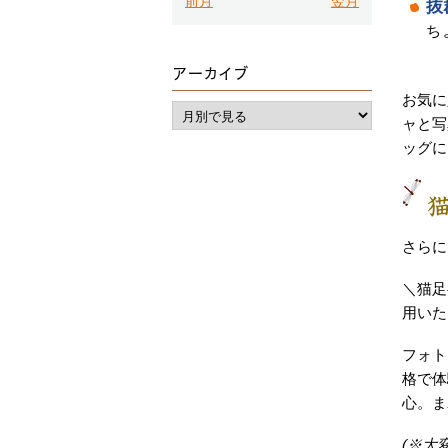
前月
翌月
抜
ち
アーカイブ
お気に
ャと写
ッグに
さらに
＼猫足
用いた
フォト
格で体
心。ま
(※大