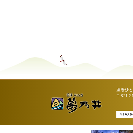
里湯ひと
〒671-
※FAX