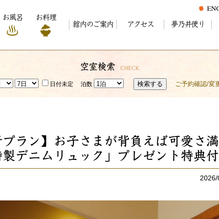
お風呂
お料理
館内のご案内
アクセス
夢乃井便り
空室検索
CHECK
検索する
ご予約確認/変
日付未定
泊数
新プラン】お子さまが背負えば可愛さ満
特製デニムリュック」プレゼント特典付
2026/