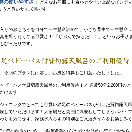
群の使いやすさ：
どんなお洋服にも合わせやすい上品なインデ
ょうど良いサイズ感です。
入りのおもちゃを自分で一生懸命詰めて、小さな背中で一生懸命
真を撮りたくなる可愛さ！ 「じぶんで持ちたい！」というお子さ
もぴったりです。
猫足ベビーバス付貸切露天風呂のご利用優待
、今回のプランには嬉しいお風呂特典もご用意いたしました。
ベビーバス付貸切露天風呂のご利用優待！／ 通常50分2,200円の
だけます
ジェニックでとっても可愛い猫足のベビーバスが付いた貸切露天風
験していただけます！大浴場だと周囲に気兼ねしてしまうパパ・
わりを気にせず、家族水入らずの特別なご入浴タイムをお楽しみ
変人気の特典のため、ご利用希望の方はぜひお早めに宿までお知らせ