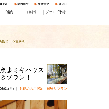
ご案内
日帰り
プランご予約
更/取消
空室状況
点♪ミキハウス
きプラン！
06/01(月)
お勧めのご宿泊・日帰りプラン