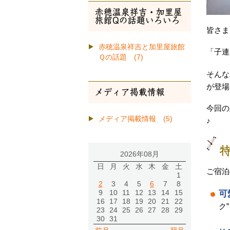
赤穂温泉祥吉・加里屋
旅館Qの話題いろいろ
皆さま
赤穂温泉祥吉と加里屋旅館
「子連
Ｑの話題 (7)
そんな
が登場
メディア掲載情報
今回の
メディア掲載情報 (5)
♪
特
2026年08月
日
月
火
水
木
金
土
ご宿泊
1
2
3
4
5
6
7
8
可
9
10
11
12
13
14
15
16
17
18
19
20
21
22
ク
23
24
25
26
27
28
29
30
31