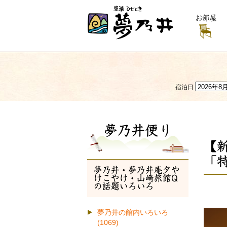
お部屋
宿泊日
夢乃井便り
【
「
夢乃井・夢乃井庵夕や
けこやけ・山崎旅館Q
の話題いろいろ
夢乃井の館内いろいろ
(1069)