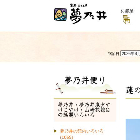
お部屋
宿泊日
夢乃井便り
蓮
夢乃井・夢乃井庵夕や
けこやけ・山崎旅館Q
の話題いろいろ
夢乃井の館内いろいろ
(1069)