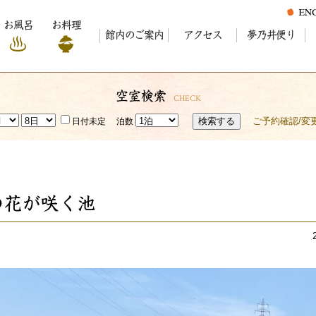
お風呂
お料理
館内のご案内
アクセス
夢乃井便り
空室検索
CHECK
検索する
ご予約確認/変
日付未定
泊数
の花が咲く池