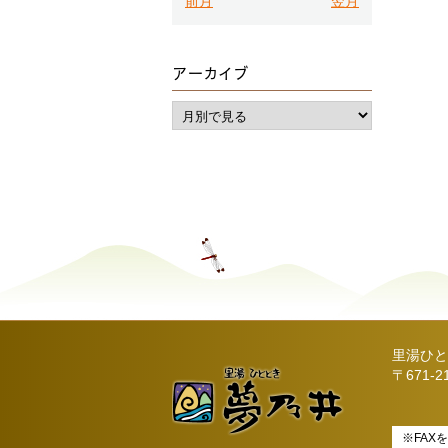
前月
翌月
アーカイブ
里湯ひと
〒671-
※FAX