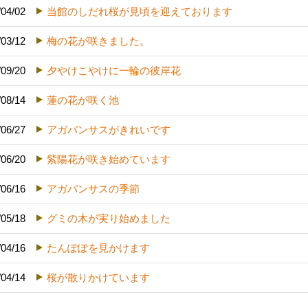
/04/02
当館のしだれ桜が見頃を迎えております
/03/12
梅の花が咲きました。
/09/20
夕やけこやけに一輪の彼岸花
/08/14
蓮の花が咲く池
/06/27
アガパンサスがきれいです
/06/20
紫陽花が咲き始めています
/06/16
アガパンサスの季節
/05/18
グミの木が実り始めました
/04/16
たんぽぽを見かけます
/04/14
桜が散りかけています