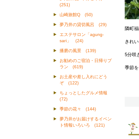
(251)
山崎旅館Q (50)
夢乃井の貸切風呂 (29)
隣町福
エステサロン「agung-
sari」 (24)
きれい
播磨の風景 (139)
5分咲
お勧めのご宿泊・日帰りプ
ラン (619)
季節を
お土産や差し入れにどう
ぞ (122)
ちょっとしたグルメ情報
(72)
季節の花々 (144)
夢乃井がお届けするイベン
ト情報いろいろ (121)