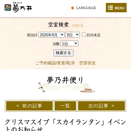
LANGUAGE
空室検索
CHECK
宿泊日
日付未定
泊数
検索する
ご予約確認/変更/取消
空室状況
夢乃井便り
前の記事
一覧
次の記事
クリスマスイブ「スカイランタン」イベン
トのお知らせ